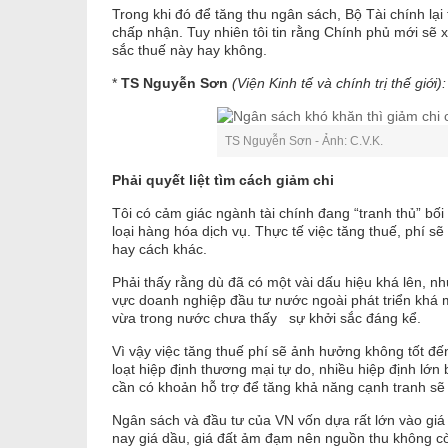
Trong khi đó để tăng thu ngân sách, Bộ Tài chính lại
chấp nhận. Tuy nhiên tôi tin rằng Chính phủ mới sẽ x
sắc thuế này hay không.
*
TS Nguyễn Sơn
(Viện Kinh tế và chính trị thế giới):
TS Nguyễn Sơn - Ảnh: C.V.K.
Phải quyết liệt tìm cách giảm chi
Tôi có cảm giác ngành tài chính đang “tranh thủ” bối
loại hàng hóa dịch vụ. Thực tế việc tăng thuế, phí s
hay cách khác.
Phải thấy rằng dù đã có một vài dấu hiệu khá lên, n
vực doanh nghiệp đầu tư nước ngoài phát triển khá 
vừa trong nước chưa thấy sự khởi sắc đáng kể.
Vì vậy việc tăng thuế phí sẽ ảnh hưởng không tốt đế
loạt hiệp định thương mại tự do, nhiều hiệp định lớn
cần có khoản hỗ trợ để tăng khả năng cạnh tranh sẽ rấ
Ngân sách và đầu tư của VN vốn dựa rất lớn vào gi
nay giá dầu, giá đất ảm đạm nên nguồn thu không c