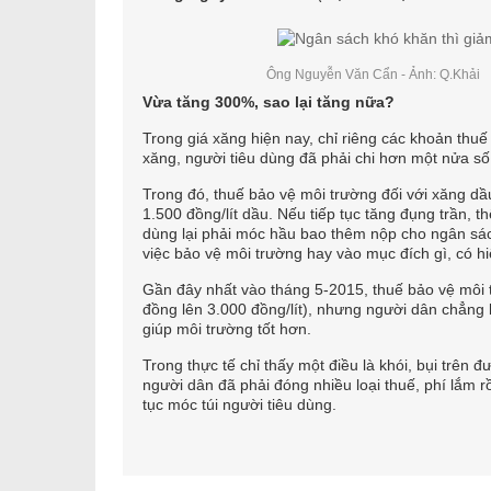
Ông Nguyễn Văn Cẩn - Ảnh: Q.Khải
Vừa tăng 300%, sao lại tăng nữa?
Trong giá xăng hiện nay, chỉ riêng các khoản thu
xăng, người tiêu dùng đã phải chi hơn một nửa số 
Trong đó, thuế bảo vệ môi trường đối với xăng dầu
1.500 đồng/lít dầu. Nếu tiếp tục tăng đụng trần, t
dùng lại phải móc hầu bao thêm nộp cho ngân sách
việc bảo vệ môi trường hay vào mục đích gì, có 
Gần đây nhất vào tháng 5-2015, thuế bảo vệ môi 
đồng lên 3.000 đồng/lít), nhưng người dân chẳng 
giúp môi trường tốt hơn.
Trong thực tế chỉ thấy một điều là khói, bụi trên
người dân đã phải đóng nhiều loại thuế, phí lắm r
tục móc túi người tiêu dùng.