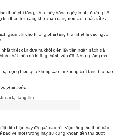
loại thuế phí tăng, nhìn thấy hằng ngày là phí đường bộ
g khi theo tôi, càng khó khăn càng nên cân nhắc rất kỹ
 cách giảm chi chứ không phải tăng thu, nhất là các nguồn
n.
hất thiết cần đưa ra khỏi diện lấy tiền ngân sách trả
h thích phát triển sẽ không thành vấn đề. Nhưng tăng mà
hoạt động hiệu quả không cao thì không biết tăng thu bao
ợc phát triển):
/lít dầu hiện nay đã quá cao rồi. Việc tăng thu thuế bảo
 để bảo vệ môi trường hay sử dụng khoản tiền thu được