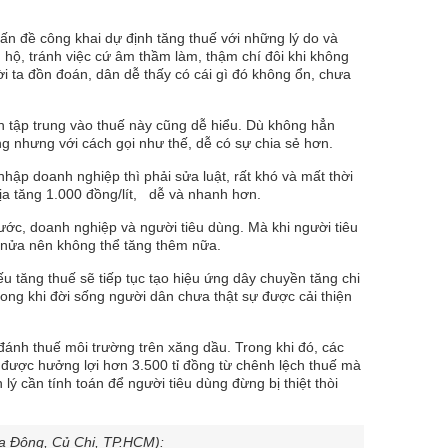
ấn đề công khai dự định tăng thuế với những lý do và
ng hộ, tránh việc cứ âm thầm làm, thậm chí đôi khi không
i ta đồn đoán, dân dễ thấy có cái gì đó không ổn, chưa
nh tập trung vào thuế này cũng dễ hiểu. Dù không hẳn
g nhưng với cách gọi như thế, dễ có sự chia sẻ hơn.
 nhập doanh nghiệp thì phải sửa luật, rất khó và mất thời
ịa tăng 1.000 đồng/lít, dễ và nhanh hơn.
ước, doanh nghiệp và người tiêu dùng. Mà khi người tiêu
 nửa nên không thể tăng thêm nữa.
ếu tăng thuế sẽ tiếp tục tạo hiệu ứng dây chuyền tăng chi
rong khi đời sống người dân chưa thật sự được cải thiện
đánh thuế môi trường trên xăng dầu. Trong khi đó, các
được hưởng lợi hơn 3.500 tỉ đồng từ chênh lệch thuế mà
ý cần tính toán để người tiêu dùng đừng bị thiệt thòi
Hòa Đông, Củ Chi, TP.HCM):