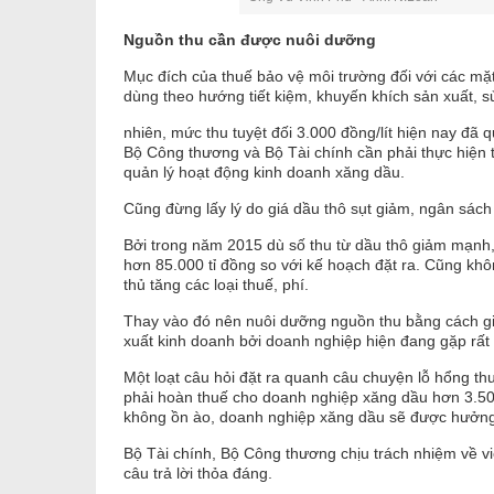
Nguồn thu cần được nuôi dưỡng
Mục đích của thuế bảo vệ môi trường đối với các mặt
dùng theo hướng tiết kiệm, khuyến khích sản xuất, s
nhiên, mức thu tuyệt đối 3.000 đồng/lít hiện nay đã
Bộ Công thương và Bộ Tài chính cần phải thực hiện t
quản lý hoạt động kinh doanh xăng dầu.
Cũng đừng lấy lý do giá dầu thô sụt giảm, ngân sách
Bởi trong năm 2015 dù số thu từ dầu thô giảm mạnh
hơn 85.000 tỉ đồng so với kế hoạch đặt ra. Cũng khô
thủ tăng các loại thuế, phí.
Thay vào đó nên nuôi dưỡng nguồn thu bằng cách giả
xuất kinh doanh bởi doanh nghiệp hiện đang gặp rất
Một loạt câu hỏi đặt ra quanh câu chuyện lỗ hổng t
phải hoàn thuế cho doanh nghiệp xăng dầu hơn 3.500
không ồn ào, doanh nghiệp xăng dầu sẽ được hưởng lợi
Bộ Tài chính, Bộ Công thương chịu trách nhiệm về 
câu trả lời thỏa đáng.