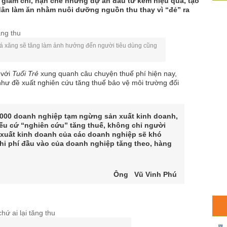
 giảm chi, hạn chế những dự án đầu tư kém hiệu quả, tạo
dân làm ăn nhằm nuôi dưỡng nguồn thu thay vì “đẻ” ra
iá xăng sẽ tăng làm ảnh hưởng đến người tiêu dùng cũng
 với
Tuổi Trẻ
xung quanh câu chuyện thuế phí hiện nay,
g như đề xuất nghiên cứu tăng thuế bảo vệ môi trường đối
.000 doanh nghiệp tạm ngừng sản xuất kinh doanh,
Nếu cứ “nghiên cứu” tăng thuế, không chỉ người
 xuất kinh doanh của các doanh nghiệp sẽ khó
chi phí đầu vào của doanh nghiệp tăng theo, hàng
Ông Vũ Vinh Phú