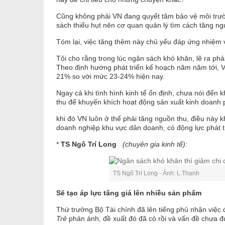
Cũng không phải VN đang quyết tâm bảo vệ môi trườn
sách thiếu hụt nên cơ quan quản lý tìm cách tăng ng
Tóm lại, việc tăng thêm này chủ yếu đáp ứng nhiệm 
Tôi cho rằng trong lúc ngân sách khó khăn, lẽ ra phải 
Theo định hướng phát triển kế hoạch năm năm tới, V
21% so với mức 23-24% hiện nay.
Ngay cả khi tình hình kinh tế ổn định, chưa nói đế
thu để khuyến khích hoạt động sản xuất kinh doanh p
khi đó VN luôn ở thế phải tăng nguồn thu, điều này 
doanh nghiệp khu vực dân doanh, có động lực phát t
*
TS Ngô Trí Long
(chuyên gia kinh tế):
TS Ngô Trí Long - Ảnh: L.Thanh
Sẽ tạo áp lực tăng giá lên nhiều sản phẩm
Thứ trưởng Bộ Tài chính đã lên tiếng phủ nhận việc
Trẻ
phản ánh, đề xuất đó đã có rồi và vấn đề chưa đ