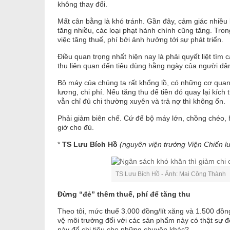
không thay đổi.
Mất cân bằng là khó tránh. Gần đây, cảm giác nhiều 
tăng nhiều, các loại phạt hành chính cũng tăng. Tron
việc tăng thuế, phí bởi ảnh hưởng tới sự phát triển.
Điều quan trọng nhất hiện nay là phải quyết liệt tìm
thu liên quan đến tiêu dùng hằng ngày của người dâ
Bộ máy của chúng ta rất khổng lồ, có những cơ quan n
lương, chi phí. Nếu tăng thu để tiền đó quay lại kíc
vẫn chỉ đủ chi thường xuyên và trả nợ thì không ổn.
Phải giảm biên chế. Cứ để bộ máy lớn, chồng chéo, 
giờ cho đủ.
*
TS Lưu Bích Hồ
(nguyên viện trưởng Viện Chiến lư
TS Lưu Bích Hồ - Ảnh: Mai Công Thành
Đừng “đẻ” thêm thuế, phí để tăng thu
Theo tôi, mức thuế 3.000 đồng/lít xăng và 1.500 đồng
vệ môi trường đối với các sản phẩm này có thật sự
này để chi tiêu cho những chuyện khác?