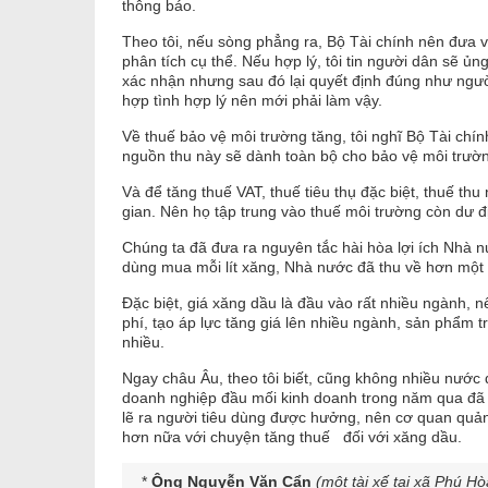
thông báo.
Theo tôi, nếu sòng phẳng ra, Bộ Tài chính nên đưa v
phân tích cụ thể. Nếu hợp lý, tôi tin người dân sẽ ủ
xác nhận nhưng sau đó lại quyết định đúng như ngườ
hợp tình hợp lý nên mới phải làm vậy.
Về thuế bảo vệ môi trường tăng, tôi nghĩ Bộ Tài chí
nguồn thu này sẽ dành toàn bộ cho bảo vệ môi trườn
Và để tăng thuế VAT, thuế tiêu thụ đặc biệt, thuế thu
gian. Nên họ tập trung vào thuế môi trường còn dư đ
Chúng ta đã đưa ra nguyên tắc hài hòa lợi ích Nhà n
dùng mua mỗi lít xăng, Nhà nước đã thu về hơn một
Đặc biệt, giá xăng dầu là đầu vào rất nhiều ngành, n
phí, tạo áp lực tăng giá lên nhiều ngành, sản phẩm t
nhiều.
Ngay châu Âu, theo tôi biết, cũng không nhiều nước 
doanh nghiệp đầu mối kinh doanh trong năm qua đã 
lẽ ra người tiêu dùng được hưởng, nên cơ quan quản l
hơn nữa với chuyện tăng thuế đối với xăng dầu.
*
Ông Nguyễn Văn Cẩn
(một tài xế tại xã Phú 