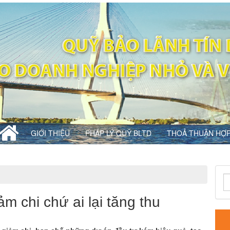
GIỚI THIỆU
PHÁP LÝ QUỸ BLTD
THOẢ THUẬN HỢP
m chi chứ ai lại tăng thu