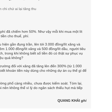
ế phí đã chiếm hơn 50%. Như vậy mỗi khi mua một lít
tiền cho thuế, phí.
 hiện gần đụng trần, lên tới 3.000 đồng/lít xăng và
hêm 1.000 đồng/lít xăng và 500 đồng/lít dầu, người tiêu
, trong khi không biết số tiền đó có thật sự phục vụ
hiệu quả không?
trường đối với xăng đã tăng lên đến 300% (từ 1.000
biết khoản tiền này dùng cho những dự án cụ thể gì để
 đường phố càng nhiều, chưa được kiểm soát. Tóm lại,
ồi nên không thể vì lý do ngân sách thiếu hụt mà tiếp
QUANG KHẢI
ghi