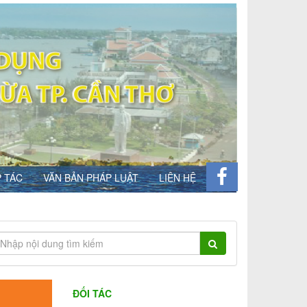
 TÁC
VĂN BẢN PHÁP LUẬT
LIÊN HỆ
ĐỐI TÁC