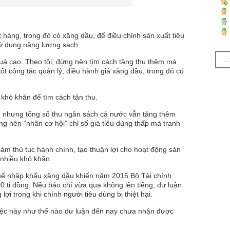
 hàng, trong đó có xăng dầu, để điều chỉnh sản xuất tiêu
ử dụng năng lượng sạch...
 quá cao. Theo tôi, đừng nên tìm cách tăng thu thêm mà
ốt công tác quản lý, điều hành giá xăng dầu, trong đó có
 khó khăn để tìm cách tận thu.
, nhưng tổng số thu ngân sách cả nước vẫn tăng thêm
ng nên “nhân cơ hội” chỉ số giá tiêu dùng thấp mà tranh
m thủ tục hành chính, tạo thuận lợi cho hoạt động sản
 nhiều khó khăn.
huế nhập khẩu xăng dầu khiến năm 2015 Bộ Tài chính
 tỉ đồng. Nếu báo chí vừa qua không lên tiếng, dư luận
 trong khi chính người tiêu dùng bị thiệt hại.
việc này như thế nào dư luận đến nay chưa nhận được