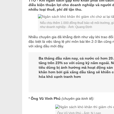
TTO - Khi ngân sách gặp khó khăn phải tìm cách
điều kiện thuận lợi cho doanh nghiệp và người 
nhiều loại thuế, phí để tận thu.
Nếu chịu thêm 1.000 đồng thuế bảo vệ môi trường, g
như doanh nghiệp - Ảnh: Quang Định
Nhiều chuyên gia đã khẳng định như vậy khi trao đổi
đặc biệt là việc tăng lệ phí môn bài lên 2-3 lần cũn
với xăng dầu mới đây.
Ba tháng đầu năm nay, cả nước có hơn 20
tăng trên 23% so với cùng kỳ năm ngoái. 
tiêu dùng bị ảnh hưởng mà hoạt động sản
khăn hơn bởi giá xăng dầu tăng sẽ khiến 
hóa khó cạnh tranh hơn
*
Ông Vũ Vinh Phú
(chuyên gia kinh tế):
Ông Vũ Vinh Phú - Ảnh: N.Loan