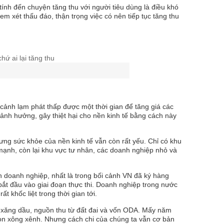
 tính đến chuyện tăng thu với người tiêu dùng là điều khó
em xét thấu đáo, thận trọng việc có nên tiếp tục tăng thu
 cảnh lạm phát thấp được một thời gian để tăng giá các
ẽ ảnh hưởng, gây thiệt hại cho nền kinh tế bằng cách này
hưng sức khỏe của nền kinh tế vẫn còn rất yếu. Chỉ có khu
mạnh, còn lại khu vực tư nhân, các doanh nghiệp nhỏ và
n doanh nghiệp, nhất là trong bối cảnh VN đã ký hàng
 bắt đầu vào giai đoạn thực thi. Doanh nghiệp trong nước
t khốc liệt trong thời gian tới.
á xăng dầu, nguồn thu từ đất đai và vốn ODA. Mấy năm
òn xông xênh. Nhưng cách chi của chúng ta vẫn cơ bản