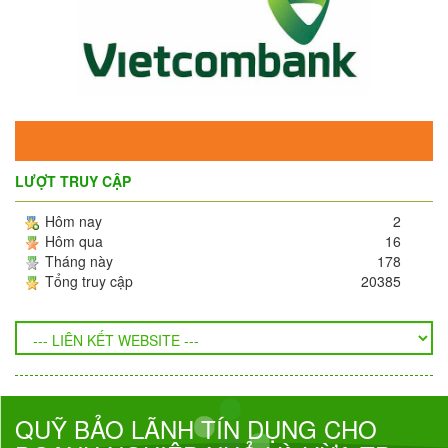
LƯỢT TRUY CẬP
Hôm nay
2
Hôm qua
16
Tháng này
178
Tổng truy cập
20385
QUỸ BẢO LÃNH TÍN DỤNG CHO