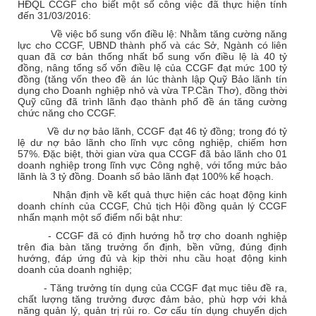
HĐQL CCGF cho biết một số công việc đã thực hiện tính
đến 31/03/2016:
Về việc bổ sung vốn điều lệ: Nhằm tăng cường năng
lực cho CCGF, UBND thành phố và các Sở, Ngành có liên
quan đã cơ bản thống nhất bổ sung vốn điều lệ là 40 tỷ
đồng, nâng tổng số vốn điều lệ của CCGF đạt mức 100 tỷ
đồng (tăng vốn theo đề án lúc thành lập Quỹ Bảo lãnh tín
dụng cho Doanh nghiệp nhỏ và vừa TP.Cần Thơ), đồng thời
Quỹ cũng đã trình lãnh đạo thành phố đề án tăng cường
chức năng cho CCGF.
Về dư nợ bảo lãnh, CCGF đạt 46 tỷ đồng; trong đó tỷ
lệ dư nợ bảo lãnh cho lĩnh vực công nghiệp, chiếm hơn
57%. Đặc biệt, thời gian vừa qua CCGF đã bảo lãnh cho 01
doanh nghiệp trong lĩnh vực Công nghệ, với tổng mức bảo
lãnh là 3 tỷ đồng. Doanh số bảo lãnh đạt 100% kế hoạch.
Nhận định về kết quả thực hiện các hoạt động kinh
doanh chính của CCGF, Chủ tịch Hội đồng quản lý CCGF
nhấn mạnh một số điểm nổi bật như:
- CCGF đã có định hướng hỗ trợ cho doanh nghiệp
trên đia bàn tăng trưởng ổn định, bền vững, đúng định
hướng, đáp ứng đủ và kịp thời nhu cầu hoạt động kinh
doanh của doanh nghiệp;
- Tăng trưởng tín dụng của CCGF đạt mục tiêu đề ra,
chất lượng tăng trưởng được đảm bảo, phù hợp với khả
năng quản lý, quản trị rủi ro. Cơ cấu tín dụng chuyển dịch