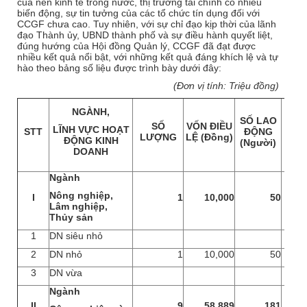
của nền kinh tế trong nước, thị trường tài chính có nhiều
biến động, sự tin tưởng của các tổ chức tín dụng đối với
CCGF chưa cao. Tuy nhiên, với sự chỉ đạo kịp thời của lãnh
đạo Thành ủy, UBND thành phố và sự điều hành quyết liệt,
đúng hướng của Hội đồng Quản lý, CCGF đã đạt được
nhiều kết quả nổi bật, với những kết quả đáng khích lệ và tự
hào theo bảng số liệu được trình bày dưới đây:
(Đơn vị tính: Triệu đồng)
NGÀNH,
TỔ
SỐ LAO
SỐ
VỐN ĐIỀU
NHU
LĨNH VỰC HOẠT
STT
ĐỘNG
LƯỢNG
LỆ (Đồng)
VỐN
ĐỘNG KINH
(Người)
DỰ
DOANH
Ngành
Nông nghiệp,
I
1
10,000
50
Lâm nghiệp,
Thủy sản
1
DN siêu nhỏ
2
DN nhỏ
1
10,000
50
3
DN vừa
Ngành
II
9
58,889
181