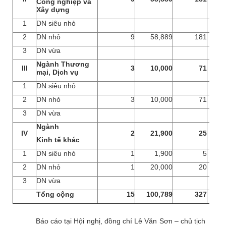
Công nghiệp và
Xây dựng
1
DN siêu nhỏ
2
DN nhỏ
9
58,889
181
3
DN vừa
Ngành Thương
III
3
10,000
71
mại, Dịch vụ
1
DN siêu nhỏ
2
DN nhỏ
3
10,000
71
3
DN vừa
Ngành
IV
2
21,900
25
Kinh tế khác
1
DN siêu nhỏ
1
1,900
5
2
DN nhỏ
1
20,000
20
3
DN vừa
Tổng cộng
15
100,789
327
14
Báo cáo tại Hội nghị, đồng chí Lê Văn Sơn – chủ tịch