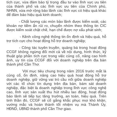
tích cực, vừa đảm bảo tỷ trọng đầu tư vào lĩnh vực ưu tiên
của thành phố và các lĩnh vực ưu tiên của Chính phủ,
NHNN, vừa mở rộng bảo lãnh các lĩnh vực có hiệu quả khác
để đảm bảo hiệu quả kinh doanh;
- Chất lượng các món bảo lãnh được kiểm soát, các
khoản nợ tiềm ẩn rủi ro, chuyển nhóm theo thông tin CIC
được kiểm soát chặt chẽ, hạn chế được nợ xấu phát sinh;
- Kênh công nghệ thông tin ổn định và hiệu quả, hỗ
trợ tích cực cho hoạt động hỗ trợ doanh nghiệp;
- Công tác tuyên truyền, quảng bá trong hoạt động
CCGF không ngừng đổi mới cả về nội dung, hình thức, kỹ
thuật góp phần tích cực trong việc củng cố, nâng cao hình
ảnh, uy tín của CCGF đối với doanh nghiệp trên địa bàn
thành phố Cần Thơ.
Với mục tiêu chung trong năm 2016 trước mắt là
củng cố, ổn định, nâng cao hiệu quả hoạt động hỗ trợ
doanh nghiệp, giữ vững vai trò cầu nối giữa doanh nghiệp
với các tổ chức tín dụng trên địa bàn, bám sát doanh
nghiệp, đặc biệt là doanh nghiệp trong lĩnh vực công nghệ
cao, lĩnh vực sản xuất thu hút nhiều lao động, hoạt động
bảo lãnh sẽ tiếp tục tăng trưởng, an toàn, hiệu quả. Trên
tinh thần đó, CCGF sẽ cố gắng khắc phục mọi khó khăn,
vướng mắc và hoàn thành tốt nhiệm vụ mà Thành Ủy,
HĐND, UBND thành phố Cần Thơ giao.