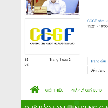
CCGF năm 201
15:21 - 18/0
15
Trang
1
của
2
Trang đầu
bài
GIỚI THIỆU
PHÁP LÝ QUỸ BLTD
QUỸ BẢO LÃNH TÍN DỤNG CH