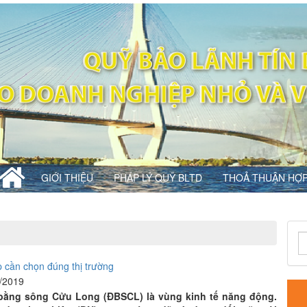
GIỚI THIỆU
PHÁP LÝ QUỸ BLTD
THOẢ THUẬN HỢP
 cần chọn đúng thị trường
4/2019
sông Cửu Long (ĐBSCL) là vùng kinh tế năng động.