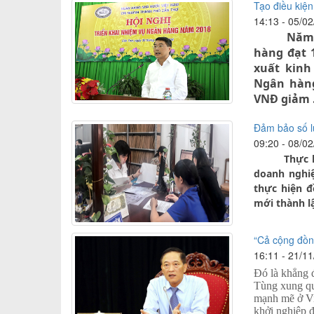
Tạo điều kiện
14:13 - 05/0
Năm 2017
hàng đạt 1
xuất kinh
Ngân hàng
VNĐ giảm .
Đảm bảo số l
09:20 - 08/0
Thực hiện 
doanh nghiệ
thực hiện đ
mới thành lậ
“Cả cộng đồng
16:11 - 21/1
Đó là khẳng 
Tùng xung qu
mạnh mẽ ở Vi
khởi nghiệp đ