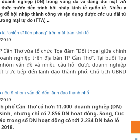
 doanh nghiệp (DN) trong vùng đã và đang đối mặt với
 thức trước tiến trình hội nhập kinh tế quốc tế. Nhiều ý
ng để hội nhập thành công và tận dụng được các ưu đãi từ
ương mại tự do (FTA) ...
là “chiến sĩ tiên phong” trên mặt trận kinh tế
1/2019
n Thơ vừa tổ chức Tọa đàm “Đối thoại giữa chính
oanh nghiệp trên địa bàn TP Cần Thơ”. Tại buổi Tọa
 nhóm vấn đề và nhiều câu hỏi được doanh nghiệp
ất trực tiếp đến lãnh đạo thành phố. Chủ tịch UBND
 nêu 9 nhóm vấn đề đến lãnh đạo thành phố
1/2019
nh phố Cần Thơ có hơn 11.000 doanh nghiệp (DN)
sinh, nhưng chỉ có 7.856 DN hoạt động. Song, Cục
áo trong số DN hoạt động có tới 2.234 DN báo lỗ
 2018.