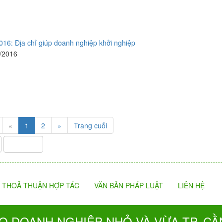
6: Địa chỉ giúp doanh nghiệp khởi nghiệp
5/2016
«
1
2
»
Trang cuối
THOẢ THUẬN HỢP TÁC
VĂN BẢN PHÁP LUẬT
LIÊN HỆ
O DOANH NGHIỆP NHỎ VÀ VỪA TP. CẦ