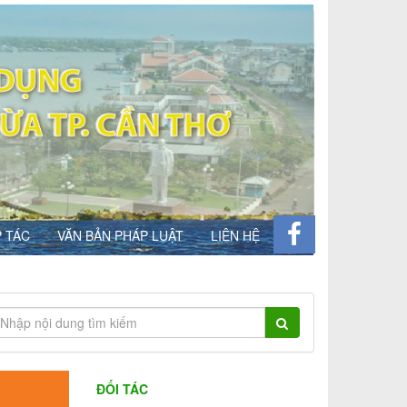
 TÁC
VĂN BẢN PHÁP LUẬT
LIÊN HỆ
ĐỐI TÁC