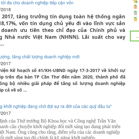
 tối đa cho doanh nghiệp tiếp cận vốn
2/2018
, tăng trưởng tín dụng toàn hệ thống ngân
8,17%, vốn tín dụng chủ yếu đi vào lĩnh vực sản
 doanh ưu tiên theo chỉ đạo của Chính phủ và
 Nhà nước Việt Nam (NHNN). Lãi suất cho vay
..
ượng, tăng chất lượng doanh nghiệp mới
2/2017
Kế hoạch số 41/KH-UBND ngày 17-3-2017 về khởi sự
p trên địa bàn TP Cần Thơ đến năm 2020, thành phố đã
ồng bộ nhiều giải pháp để tăng số lượng doanh nghiệp
p cả về số ...
 khởi nghiệp đang chờ đợi sự ra đời của các quỹ đầu tư”
1/2017
định của Thứ trưởng Bộ Khoa học và Công nghệ Trần Văn
anh câu chuyện khởi nghiệp đổi mới sáng tạo đang phát triển
ệt Nam. Ông cũng cho rằng, điểm yếu của các doanh nghiệp
ổi mới sáng tạo đó chính là kỹ năng khởi nghiệp.