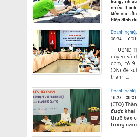
Song, nhiều
nhiều thách
kiến cho rằ
Hiệp định th
Doanh nghiệp 
08:34 - 10/0
UBND TP Cầ
quyền và d
đàm, có 9
(DN) đề xu
thành ...
Doanh nghiệp
15:28 - 09/0
(CTO)-Thà
được khai 
thuế báo c
trong năm