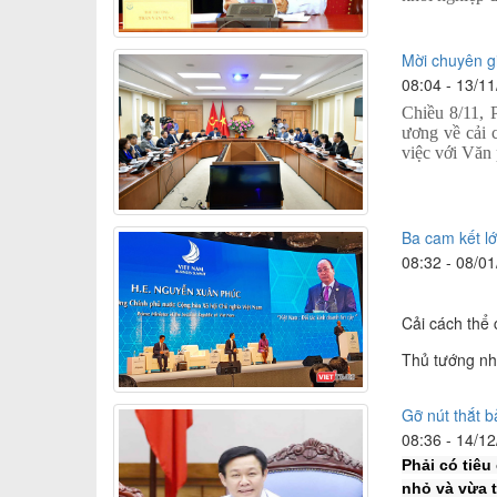
Mời chuyên gi
08:04 - 13/1
Chiều 8/11,
ương về cải 
việc với Văn
Ba cam kết l
08:32 - 08/0
Cải cách thể 
Thủ tướng nh
Gỡ nút thắt b
08:36 - 14/1
Phải có tiêu
nhỏ và vừa t