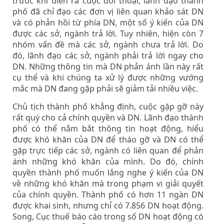
trước khi diễn ra cuộc đối thoại, lãnh đạo thành
phố đã chỉ đạo các đơn vị liên quan khảo sát DN
và có phản hồi từ phía DN, một số ý kiến của DN
được các sở, ngành trả lời. Tuy nhiên, hiện còn 7
nhóm vấn đề mà các sở, ngành chưa trả lời. Do
đó, lãnh đạo các sở, ngành phải trả lời ngay cho
DN. Những thông tin mà DN phản ánh lần này rất
cụ thể và khi chúng ta xử lý được những vướng
mắc mà DN đang gặp phải sẽ giảm tải nhiều việc.
Chủ tịch thành phố khẳng định, cuộc gặp gỡ này
rất quý cho cả chính quyền và DN. Lãnh đạo thành
phố có thể nắm bắt thông tin hoạt động, hiểu
được khó khăn của DN để tháo gỡ và DN có thể
gặp trực tiếp các sở, ngành có liên quan để phản
ánh những khó khăn của mình. Do đó, chính
quyền thành phố muốn lắng nghe ý kiến của DN
về những khó khăn mà trong phạm vi giải quyết
của chính quyền. Thành phố có hơn 11 ngàn DN
được khai sinh, nhưng chỉ có 7.856 DN hoạt động.
Song, Cục thuế báo cáo trong số DN hoạt động có